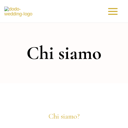
Vai
Main
al
Menu
contenuto
Chi siamo
Chi siamo?