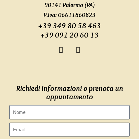
90141 Palermo (PA)
P.Iva: 06611860823
+39 349 80 58 463
+39 091 20 60 13
F
I
a
n
c
s
e
t
b
a
o
g
Richiedi informazioni o prenota un
o
r
appuntamento
k
a
-
m
Nome
f
Email