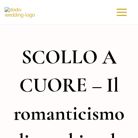
Vai
Main
al
Menu
contenuto
SCOLLO A
CUORE – Il
romanticismo