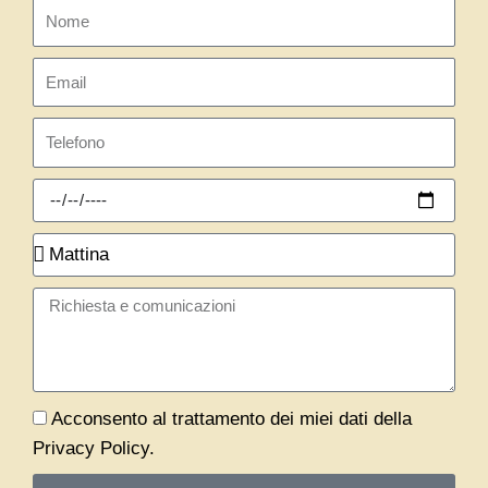
-
m
Nome
f
Email
Telefono
Richiedi
appuntamento
Quando?
Message
Privacy
Acconsento al trattamento dei miei dati della
Privacy Policy.