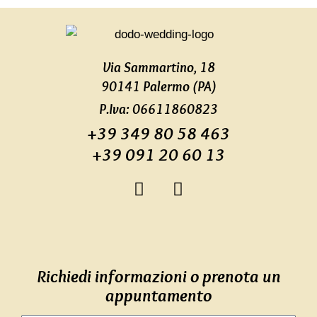
Via Sammartino, 18
90141 Palermo (PA)
P.Iva: 06611860823
+39 349 80 58 463
+39 091 20 60 13
F
I
a
n
c
s
e
t
b
a
o
g
Richiedi informazioni o prenota un
o
r
appuntamento
k
a