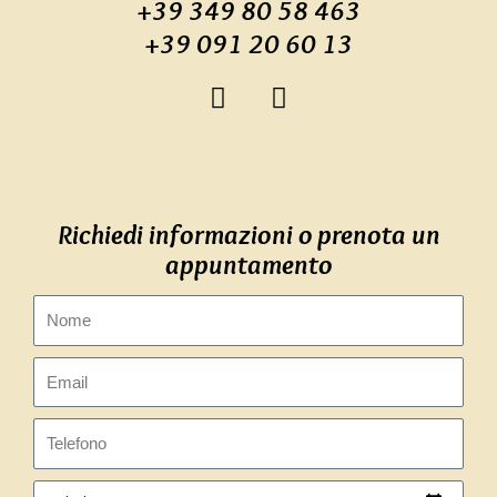
+39 349 80 58 463
+39 091 20 60 13
F
I
a
n
c
s
e
t
b
a
o
g
Richiedi informazioni o prenota un
o
r
appuntamento
k
a
-
m
Nome
f
Email
Telefono
Richiedi