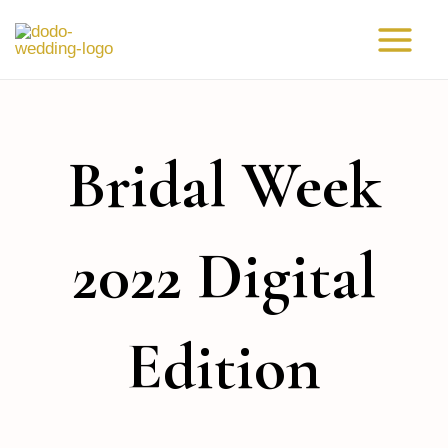
Vai
Main
al
Menu
contenuto
Bridal Week
2022 Digital
Edition