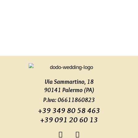
Via Sammartino, 18
90141 Palermo (PA)
P.Iva: 06611860823
+39 349 80 58 463
+39 091 20 60 13
F
I