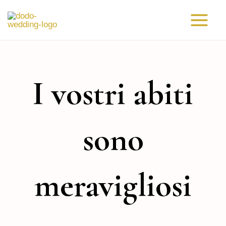
Vai
Main
al
Menu
contenuto
I vostri abiti
sono
meravigliosi