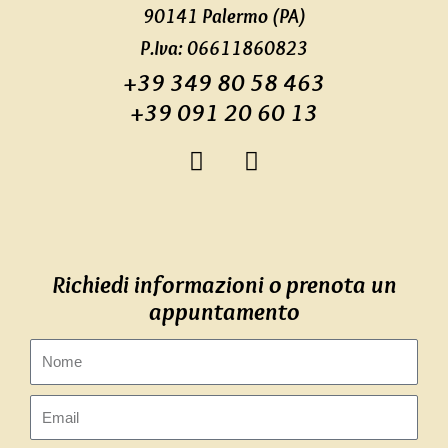
90141 Palermo (PA)
P.Iva: 06611860823
+39 349 80 58 463
+39 091 20 60 13
F
I
a
n
c
s
e
t
b
a
o
g
Richiedi informazioni o prenota un
o
r
appuntamento
k
a
-
m
Nome
f
Email