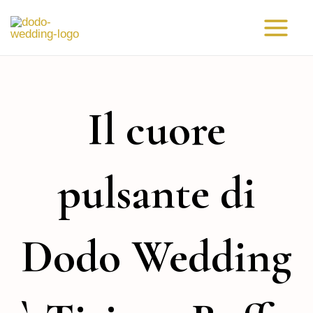
Vai
Main
al
Menu
contenuto
Il cuore
pulsante di
Dodo Wedding